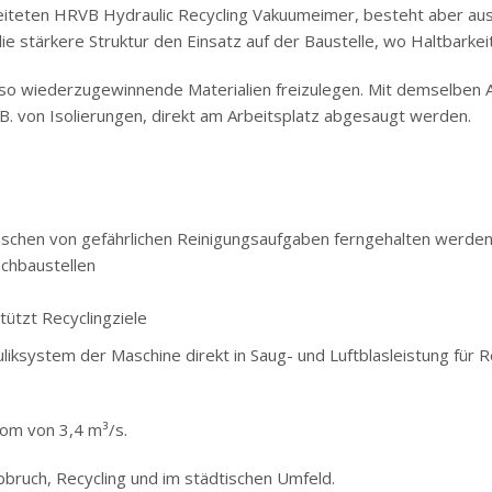
teten HRVB Hydraulic Recycling Vakuumeimer, besteht aber aus l
ie stärkere Struktur den Einsatz auf der Baustelle, wo Haltbarke
o wiederzugewinnende Materialien freizulegen. Mit demselben Au
 z.B. von Isolierungen, direkt am Arbeitsplatz abgesaugt werden.
nschen von gefährlichen Reinigungsaufgaben ferngehalten werde
chbaustellen
tützt Recyclingziele
ystem der Maschine direkt in Saug- und Luftblasleistung für Re
rom von 3,4 m³/s.
 Abbruch, Recycling und im städtischen Umfeld.