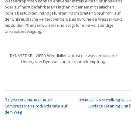
Wassertröpfchen können entweder mittels eines Sprühbalkens
oder auf nicht befahrbaren Flächen mit einem mit seitlichen
Rollen bestückten, handgeführten 40 cm breiten Sprührohr auf
der Unkrautfläche verteilt werden. Das 98°C heiße Wasser wirkt
bis zu den Pflanzenwurzeln und sorgt für eine vollständige
Unkrautbeseitigung.
DYNASET KPL-WEED Weedkiller Unit ist die wasserbasierte
Lösung von Dynaset zur Unkrautbekämpfung.
Dynaset – Neue Blue Air
DYNASET – Vorstellung SCU –
Kompressoren Produktfamilie auf
Surface Cleaning Unit
dem Weg