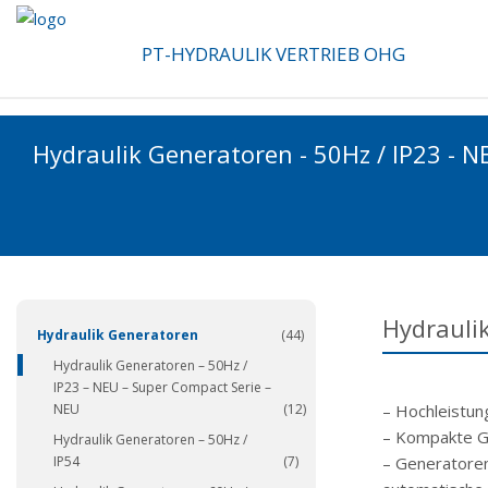
PT-HYDRAULIK VERTRIEB OHG
Hydraulik Generatoren - 50Hz / IP23 - N
(337)
Hydraulik
Hydraulik Generatoren
(44)
Hydraulik Generatoren – 50Hz /
IP23 – NEU – Super Compact Serie –
NEU
(12)
– Hochleistun
– Kompakte Gr
Hydraulik Generatoren – 50Hz /
IP54
(7)
– Generatoren