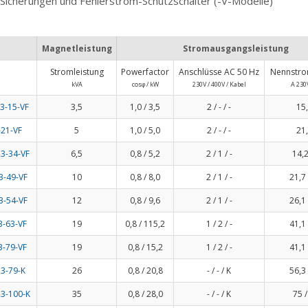
Sicherungen und Fehlerstrom-Schutzschalter (-V-Modelle)
Magnetleistung
Stromausgangsleistung
Stromleistung
Powerfactor
Anschlüsse AC 50 Hz
Nennstro
kVA
cosφ / kW
230V / 400V / Kabel
A 230V
3-15-VF
3,5
1,0 / 3,5
2 / - / -
15,
21-VF
5
1,0 / 5,0
2 / - / -
21,
3-34-VF
6,5
0,8 / 5,2
2 / 1 / -
14,2
3-49-VF
10
0,8 / 8,0
2 / 1 / -
21,7 
3-54-VF
12
0,8 / 9,6
2 / 1 / -
26,1 
-63-VF
19
0,8 / 115,2
1 / 2 / -
41,1 
-79-VF
19
0,8 / 15,2
1 / 2 / -
41,1 
3-79-K
26
0,8 / 20,8
- / - / K
56,3 
3-100-K
35
0,8 / 28,0
- / - / K
75 /