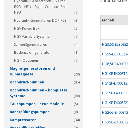
automatische 
Hydraulik Generatoren – 60Hz /
IP23 – NEU – Super Compact Serie –
NEU
(6)
Modell
Hydraulik Generatoren DC / IP23
(3)
HGV Power Box
(5)
HGV Variable Systeme
(0)
Schweißgeneratoren
(4)
HG3,5S-E230SE2
Bodenstromgenerator
(1)
HG5S-E230SE23-
HG – Optionen
(6)
HG6,5E-E400ST2
Magnetgeneratoren und
HG10E-E400ST2
Hubmagnete
(29)
Hochdruckpumpen
(85)
HG12F-E400ST2
Hochdruckpumpen – komplette
HG19F-E400SS23
Systeme
(66)
HG19F-E400SS23
Tauchpumpen – neue Modelle
(5)
Bohrspülungspumpen
(6)
HG26G-E400ST2
Kompressoren
(34)
HG35G-E400ST2
Hydraulik Schleifer
(2)