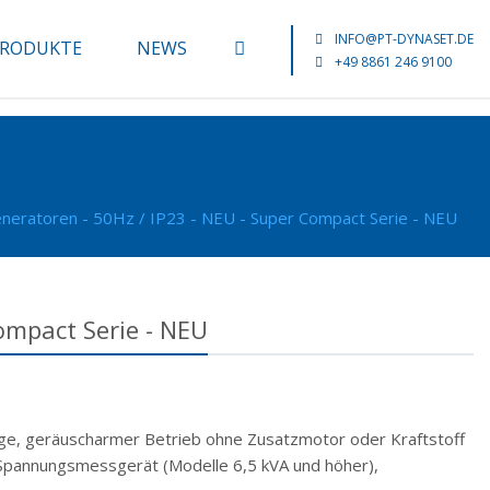
INFO@PT-DYNASET.DE
RODUKTE
NEWS
+49 8861 246 9100
eneratoren - 50Hz / IP23 - NEU - Super Compact Serie - NEU
ompact Serie - NEU
ge, geräuscharmer Betrieb ohne Zusatzmotor oder Kraftstoff
 Spannungsmessgerät (Modelle 6,5 kVA und höher),