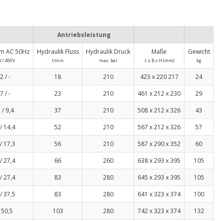
Antriebsleistung
m AC 50Hz
Hydraulik Fluss
Hydraulik Druck
Maße
Gewicht
 / 400V
l/min
max. bar
L x B x H (mm)
kg
2 / -
18
210
423 x 220 217
24
7 / -
23
210
461 x 212 x 230
29
 / 9,4
37
210
508 x 212 x 326
43
/ 14,4
52
210
567 x 212 x 326
57
/ 17,3
56
210
587 x 290 x 352
60
/ 27,4
66
260
638 x 293 x 395
105
/ 27,4
83
280
645 x 293 x 395
105
/ 37,5
83
280
641 x 323 x 374
100
 50,5
103
280
742 x 323 x 374
132