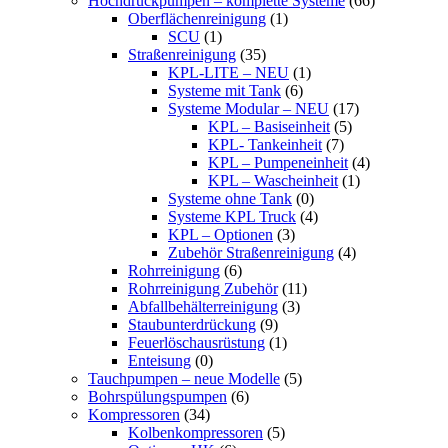
Hochdruckpumpen – komplette Systeme
(66)
Oberflächenreinigung
(1)
SCU
(1)
Straßenreinigung
(35)
KPL-LITE – NEU
(1)
Systeme mit Tank
(6)
Systeme Modular – NEU
(17)
KPL – Basiseinheit
(5)
KPL- Tankeinheit
(7)
KPL – Pumpeneinheit
(4)
KPL – Wascheinheit
(1)
Systeme ohne Tank
(0)
Systeme KPL Truck
(4)
KPL – Optionen
(3)
Zubehör Straßenreinigung
(4)
Rohrreinigung
(6)
Rohrreinigung Zubehör
(11)
Abfallbehälterreinigung
(3)
Staubunterdrückung
(9)
Feuerlöschausrüstung
(1)
Enteisung
(0)
Tauchpumpen – neue Modelle
(5)
Bohrspülungspumpen
(6)
Kompressoren
(34)
Kolbenkompressoren
(5)