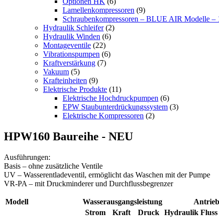
Optionen HK
(6)
Lamellenkompressoren
(9)
Schraubenkompressoren – BLUE AIR Modelle – 1
Hydraulik Schleifer
(2)
Hydraulik Winden
(6)
Montageventile
(22)
Vibrationspumpen
(6)
Kraftverstärkung
(7)
Vakuum
(5)
Krafteinheiten
(9)
Elektrische Produkte
(11)
Elektrische Hochdruckpumpen
(6)
EPW Staubunterdrückungssystem
(3)
Elektrische Kompressoren
(2)
HPW160 Baureihe - NEU
Ausführungen:
Basis – ohne zusätzliche Ventile
UV – Wasserentladeventil, ermöglicht das Waschen mit der Pumpe
VR-PA – mit Druckminderer und Durchflussbegrenzer
Modell
Wasserausgangsleistung
Antrieb
Strom
Kraft
Druck
Hydraulik Fluss