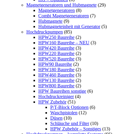
Magnetgeneratoren und Hubmagnete
(29)
Magnetgeneratoren
(8)
Combi Magnetgeneratoren
(7)
Hubmagnete
(9)
Hubmagneteinheit mit Generator
(5)
Hochdruckpumpen
(85)
HPW250 Baureihe
(2)
HPW160 Baureihe – NEU
(3)
HPW420 Baureihe
(3)
HPW220 Baureihe
(2)
HPW520 Baureihe
(3)
HPW90 Baureihe
(2)
HPW180 Baureihe
(2)
HPW460 Baureihe
(3)
HPW130 Baureihe
(2)
HPW800 Baureihe
(2)
HPW Baureihen sonstige
(6)
Hochdruckreiniger
(4)
HPW Zubehör
(51)
P/T-Block Optionen
(6)
Waschpistolen
(12)
Düsen
(10)
Schläuche und Filter
(10)
HPW Zubehör – Sonstiges
(13)