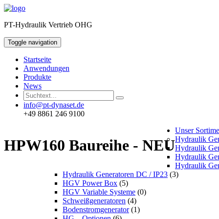
PT-Hydraulik Vertrieb OHG
Toggle navigation
Startseite
Anwendungen
Produkte
News
info@pt-dynaset.de
+49 8861 246 9100
Unser Sortime
Hydraulik Ge
HPW160 Baureihe - NEU
Hydraulik Ge
Hydraulik Gen
Hydraulik Ge
Hydraulik Generatoren DC / IP23
(3)
HGV Power Box
(5)
HGV Variable Systeme
(0)
Schweißgeneratoren
(4)
Bodenstromgenerator
(1)
HG – Optionen
(6)