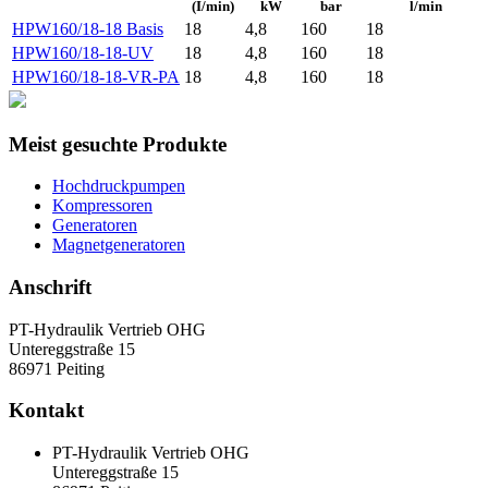
(I/min)
kW
bar
l/min
HPW160/18-18 Basis
18
4,8
160
18
HPW160/18-18-UV
18
4,8
160
18
HPW160/18-18-VR-PA
18
4,8
160
18
Meist gesuchte Produkte
Hochdruckpumpen
Kompressoren
Generatoren
Magnetgeneratoren
Anschrift
PT-Hydraulik Vertrieb OHG
Untereggstraße 15
86971 Peiting
Kontakt
PT-Hydraulik Vertrieb OHG
Untereggstraße 15