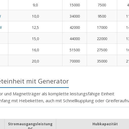
9,0
15000
7500
4
W
10,0
34000
9500
1
W
12,5
42000
17000
1
15,0
44000
22000
1
16,0
51500
27500
1
20,0
70000
35000
2
einheit mit Generator
 und Magnetträger als komplette leistungsfähige Einheit
mfang mit Hebeketten, auch mit Schnellkupplung oder Greiferaufn
Stromausgangsleistung
Hubkapazität
DC