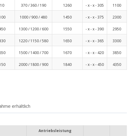
10
370 / 360 / 190
1260
- x - x - 305
1100
100
1000 / 900 / 480
1450
- x - x - 375
2300
450
1300 / 1200 / 600
1550
- x - x - 390
2950
330
1220 / 1150 / 580
1650
- x - x - 365
3300
650
1500 / 1400 / 700
1670
- x - x - 420
3850
150
2000 / 1800 / 900
1840
- x - x - 450
4350
ahme erhältlich
Antriebsleistung