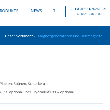
INFO@PT-DYNASET.DE
RODUKTE
NEWS
+49 8861 246 9100
Unser Sortiment
Magnetgeneratoren und Hubmagnete
latten, Spänen, Schlacke u.a.
 / C optional über Hydraulikfluss – optional