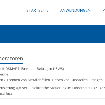
STARTSEITE
ANWENDUNGEN
P
eratoren
mit DSMART-Funktion (Beitrag in NEWS) –
iche:
n / Trennen von Metallabfällen, Heben von Gussteilen, Stangen, P
isierung 0,8 sec – elektrische Steuerung im Führerhaus E (6-32 V)
schluss