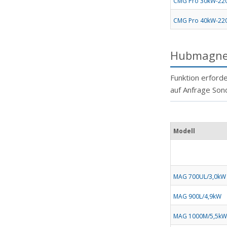
CMG Pro 30kW-22
CMG Pro 40kW-22
Hubmagne
Funktion erfor
auf Anfrage Sond
Modell
MAG 700UL/3,0kW
MAG 900L/4,9kW
MAG 1000M/5,5kW