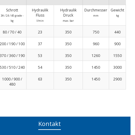
Schrott
Hydraulik
Hydraulik
Durchmesser
Gewicht
Fluss
Druck
3A / 24 / 40 grade -
mm
kg
kg
l/min
max. bar
80 / 70 / 40
23
350
750
440
200 / 190 / 100
37
350
960
900
370 / 360 / 190
53
350
1260
1550
530 / 510 / 240
54
350
1450
3000
1000 / 900 /
63
350
1450
2900
480
Kontakt