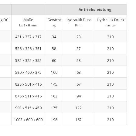
Antriebsleistung
ng DC
Maße
Gewicht
Hydraulik Fluss
Hydraulik Druck
L x B x H (mm)
kg
l/min
max. bar
431 x 337 x 317
34
23
210
526 x 326 x 351
58
37
210
582 x 325 x 355
60
53
210
580 x 460 x 375
100
63
210
828 x 501 x 416
145
67
210
878 x 511 x 416
163
94
210
993 x 515 x 450
175
122
210
1003 x 600 x 600
198
167
210