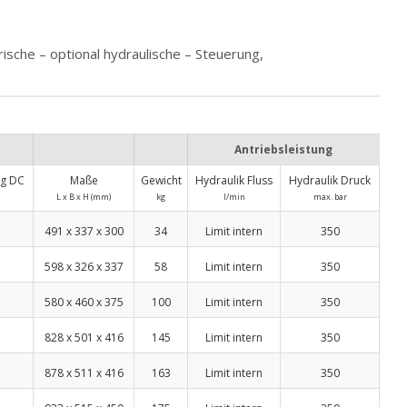
che – optional hydraulische – Steuerung,
Antriebsleistung
g DC
Maße
Gewicht
Hydraulik Fluss
Hydraulik Druck
L x B x H (mm)
kg
l/min
max. bar
491 x 337 x 300
34
Limit intern
350
598 x 326 x 337
58
Limit intern
350
580 x 460 x 375
100
Limit intern
350
828 x 501 x 416
145
Limit intern
350
878 x 511 x 416
163
Limit intern
350