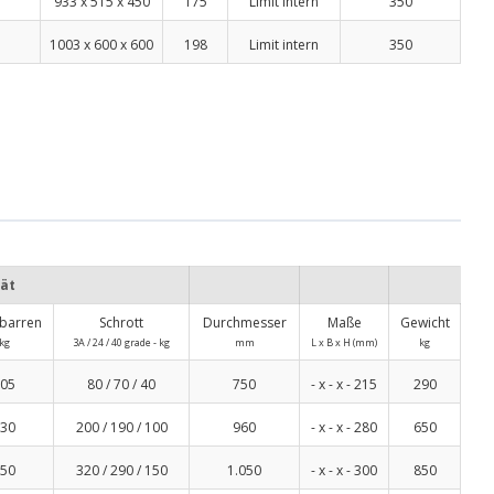
933 x 515 x 450
175
Limit intern
350
1003 x 600 x 600
198
Limit intern
350
ät
nbarren
Schrott
Durchmesser
Maße
Gewicht
kg
3A / 24 / 40 grade - kg
mm
L x B x H (mm)
kg
05
80 / 70 / 40
750
- x - x - 215
290
30
200 / 190 / 100
960
- x - x - 280
650
50
320 / 290 / 150
1.050
- x - x - 300
850