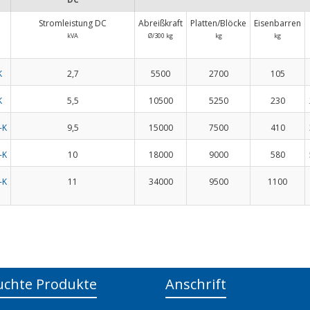
Stromleistung DC
Abreißkraft
Platten/Blöcke
Eisenbarren
kVA
Ø/300 kg
kg
kg
K
2,7
5500
2700
105
K
5,5
10500
5250
230
-K
9,5
15000
7500
410
-K
10
18000
9000
580
-K
11
34000
9500
1100
uchte Produkte
Anschrift