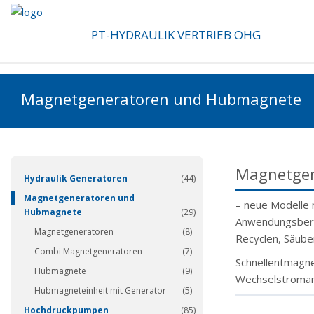
PT-HYDRAULIK VERTRIEB OHG
Magnetgeneratoren und Hubmagnete
(337)
Magnetgen
Hydraulik Generatoren
(44)
Magnetgeneratoren und
– neue Modelle 
Hubmagnete
(29)
Anwendungsbere
Magnetgeneratoren
(8)
Recyclen, Säuber
Combi Magnetgeneratoren
(7)
Schnellentmagnet
Hubmagnete
(9)
Wechselstroman
Hubmagneteinheit mit Generator
(5)
Hochdruckpumpen
(85)