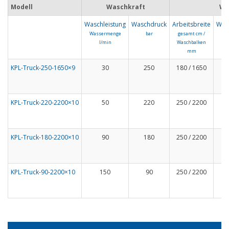
Modell
Waschkraft
Wa
Waschleistung
Waschdruck
Arbeitsbreite
Was
Wassermenge
bar
gesamt cm /
l/min
Waschbalken
mm
KPL-Truck-250-1650×9
30
250
180 / 1650
KPL-Truck-220-2200×10
50
220
250 / 2200
KPL-Truck-180-2200×10
90
180
250 / 2200
KPL-Truck-90-2200×10
150
90
250 / 2200