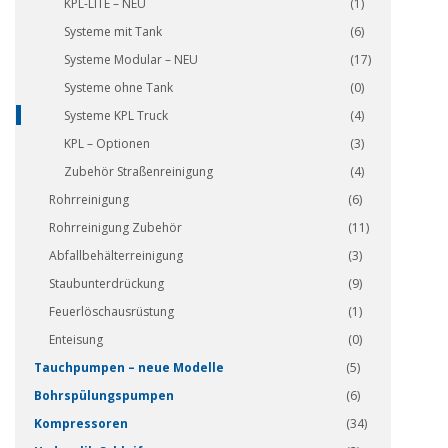
KPL-LITE – NEU
(1)
Systeme mit Tank
(6)
Systeme Modular – NEU
(17)
Systeme ohne Tank
(0)
Systeme KPL Truck
(4)
KPL – Optionen
(3)
Zubehör Straßenreinigung
(4)
Rohrreinigung
(6)
Rohrreinigung Zubehör
(11)
Abfallbehälterreinigung
(3)
Staubunterdrückung
(9)
Feuerlöschausrüstung
(1)
Enteisung
(0)
Tauchpumpen – neue Modelle
(5)
Bohrspülungspumpen
(6)
Kompressoren
(34)