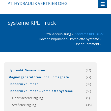
PT-HYDRAULIK VERTRIEB OHG
Toggle
naviga
Systeme KPL Truck
Straßenreinigung
Systeme KPL Truck
Hochdruckpumpen - komplette Systeme
Unser Sortiment
(337)
Hydraulik Generatoren
(44)
Magnetgeneratoren und Hubmagnete
(29)
Hochdruckpumpen
(85)
Hochdruckpumpen – komplette Systeme
(66)
Oberflächenreinigung
(1)
Straßenreinigung
(35)