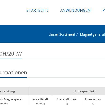
STARTSEITE
ANWENDUNGEN
P
Unser Sortiment
Magnetgenera
0H/20kW
formationen
tleistung
Hubkapazität
ung Magnetspule
Abreißkraft
Platten/Blöcke
Eisenbarren
ax. kVA
Ø/300 kg
kg
kg