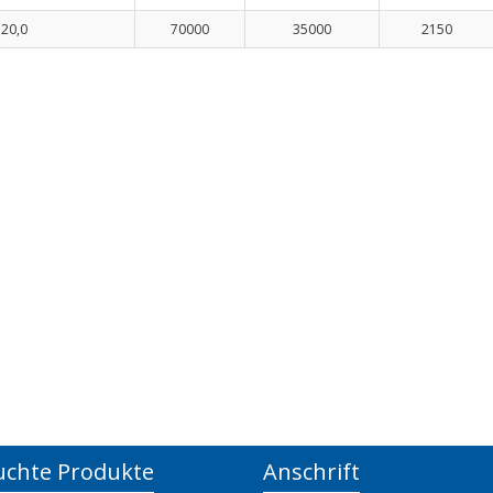
20,0
70000
35000
2150
uchte Produkte
Anschrift