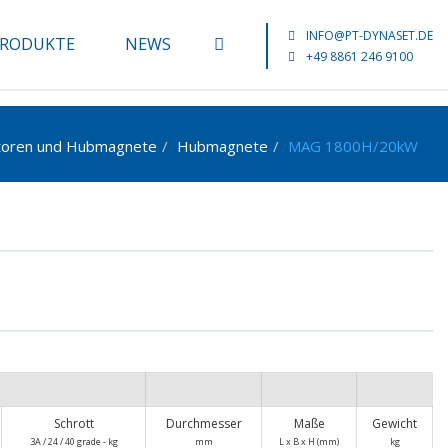
INFO@PT-DYNASET.DE
RODUKTE
NEWS
+49 8861 246 9100
toren und Hubmagnete
Hubmagnete
MAG 1800H/20kW
Schrott
Durchmesser
Maße
Gewicht
3A / 24 / 40 grade - kg
mm
L x B x H (mm)
kg