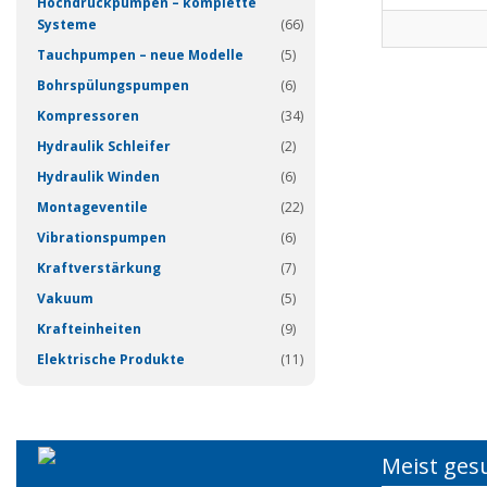
Hochdruckpumpen – komplette
Systeme
(66)
Tauchpumpen – neue Modelle
(5)
Bohrspülungspumpen
(6)
Kompressoren
(34)
Hydraulik Schleifer
(2)
Hydraulik Winden
(6)
Montageventile
(22)
Vibrationspumpen
(6)
Kraftverstärkung
(7)
Vakuum
(5)
Krafteinheiten
(9)
Elektrische Produkte
(11)
Meist ges