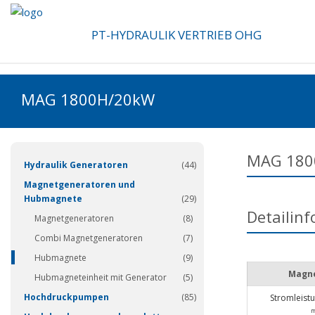
PT-HYDRAULIK VERTRIEB OHG
MAG 1800H/20kW
(337)
MAG 180
Hydraulik Generatoren
(44)
Magnetgeneratoren und
Hubmagnete
(29)
Detailin
Magnetgeneratoren
(8)
Combi Magnetgeneratoren
(7)
Hubmagnete
(9)
Magne
Hubmagneteinheit mit Generator
(5)
Hochdruckpumpen
(85)
Stromleist
m