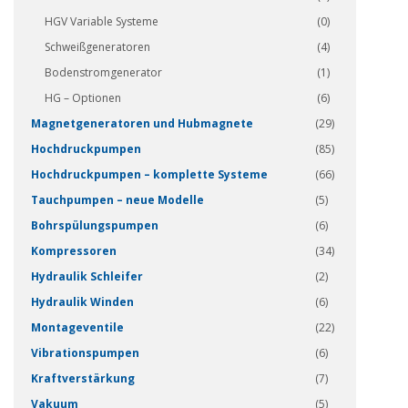
HGV Variable Systeme
(0)
Schweißgeneratoren
(4)
Bodenstromgenerator
(1)
HG – Optionen
(6)
Magnetgeneratoren und Hubmagnete
(29)
Hochdruckpumpen
(85)
Hochdruckpumpen – komplette Systeme
(66)
Tauchpumpen – neue Modelle
(5)
Bohrspülungspumpen
(6)
Kompressoren
(34)
Hydraulik Schleifer
(2)
Hydraulik Winden
(6)
Montageventile
(22)
Vibrationspumpen
(6)
Kraftverstärkung
(7)
Vakuum
(5)