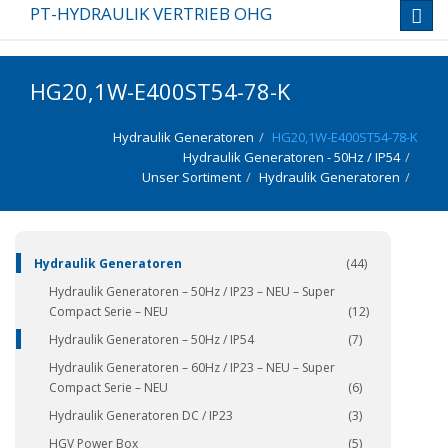
PT-HYDRAULIK VERTRIEB OHG
Toggl
navig
HG20,1W-E400ST54-78-K
Hydraulik Generatoren
HG20,1W-E400ST54-78-K
Hydraulik Generatoren - 50Hz / IP54
Unser Sortiment
Hydraulik Generatoren
(337)
Hydraulik Generatoren
(44)
Hydraulik Generatoren – 50Hz / IP23 – NEU – Super
Compact Serie – NEU
(12)
Hydraulik Generatoren – 50Hz / IP54
(7)
Hydraulik Generatoren – 60Hz / IP23 – NEU – Super
Compact Serie – NEU
(6)
Hydraulik Generatoren DC / IP23
(3)
HGV Power Box
(5)