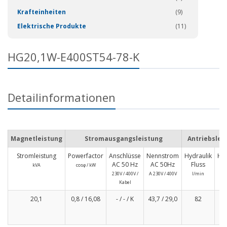
Krafteinheiten
(9)
Elektrische Produkte
(11)
HG20,1W-E400ST54-78-K
Detailinformationen
Magnetleistung
Stromausgangsleistung
Antriebslei
Stromleistung
Powerfactor
Anschlüsse
Nennstrom
Hydraulik
Hyd
AC 50 Hz
AC 50Hz
Fluss
D
kVA
cosφ / kW
230V / 400V /
A 230V / 400V
l/min
ma
Kabel
20,1
0,8 / 16,08
- / - / K
43,7 / 29,0
82