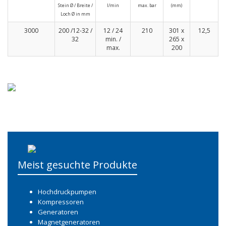
Stein Ø / Breite /
l/min
max. bar
(mm)
Loch Ø in mm
3000
200 /12-32 /
12 / 24
210
301 x
12,5
32
min. /
265 x
max.
200
Meist gesuchte Produkte
Hochdruckpumpen
Kompressoren
Generatoren
Magnetgeneratoren