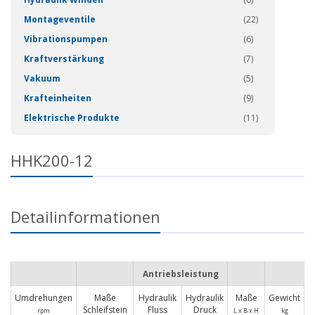
Montageventile
(22)
Vibrationspumpen
(6)
Kraftverstärkung
(7)
Vakuum
(5)
Krafteinheiten
(9)
Elektrische Produkte
(11)
HHK200-12
Detailinformationen
Antriebsleistung
Umdrehungen
Maße
Hydraulik
Hydraulik
Maße
Gewicht
Schleifstein
Fluss
Druck
rpm
L x B x H
kg