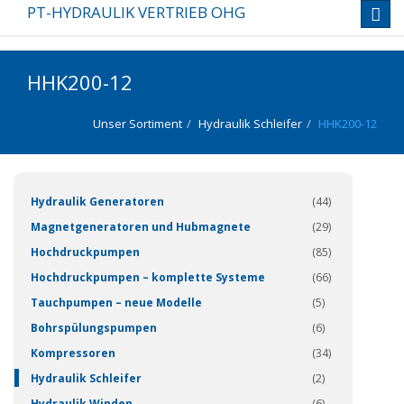
PT-HYDRAULIK VERTRIEB OHG
Toggl
navig
HHK200-12
Unser Sortiment
Hydraulik Schleifer
HHK200-12
(337)
Hydraulik Generatoren
(44)
Magnetgeneratoren und Hubmagnete
(29)
Hochdruckpumpen
(85)
Hochdruckpumpen – komplette Systeme
(66)
Tauchpumpen – neue Modelle
(5)
Bohrspülungspumpen
(6)
Kompressoren
(34)
Hydraulik Schleifer
(2)
Hydraulik Winden
(6)