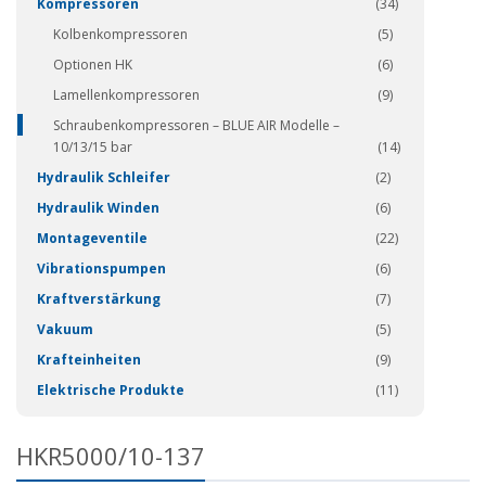
Kompressoren
(34)
Kolbenkompressoren
(5)
Optionen HK
(6)
Lamellenkompressoren
(9)
Schraubenkompressoren – BLUE AIR Modelle –
10/13/15 bar
(14)
Hydraulik Schleifer
(2)
Hydraulik Winden
(6)
Montageventile
(22)
Vibrationspumpen
(6)
Kraftverstärkung
(7)
Vakuum
(5)
Krafteinheiten
(9)
Elektrische Produkte
(11)
HKR5000/10-137