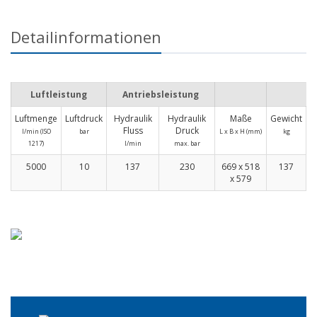
Detailinformationen
Luftleistung
Antriebsleistung
Luftmenge
Luftdruck
Hydraulik
Hydraulik
Maße
Gewicht
Fluss
Druck
l/min (ISO
bar
L x B x H (mm)
kg
1217)
l/min
max. bar
5000
10
137
230
669 x 518
137
x 579