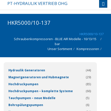
PT-HYDRAULIK VERTRIEB OHG
Toggl
navig
HKR5000/10-137
HKR5000/10-137
Schraubenkompressoren - BLUE AIR Modelle - 10/13/15
bar
Unser Sortiment
Kompressoren
(337)
Hydraulik Generatoren
(44)
Magnetgeneratoren und Hubmagnete
(29)
Hochdruckpumpen
(85)
Hochdruckpumpen – komplette Systeme
(66)
Tauchpumpen – neue Modelle
(5)
Bohrspülungspumpen
(6)