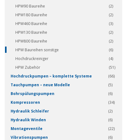
HPW90 Baureihe
(2)
HPW180 Baureihe
(2)
HPW460 Baureihe
(3)
HPW130 Baureihe
(2)
HPW800 Baureihe
(2)
HPW Baureihen sonstige
(6)
Hochdruckreiniger
(4)
HPW Zubehör
(51)
Hochdruckpumpen – komplette Systeme
(66)
Tauchpumpen – neue Modelle
(5)
Bohrspülungspumpen
(6)
Kompressoren
(34)
Hydraulik Schleifer
(2)
Hydraulik Winden
(6)
Montageventile
(22)
Vibrationspumpen
(6)