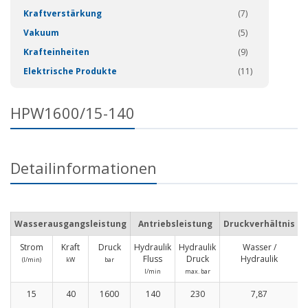
Kraftverstärkung
(7)
Vakuum
(5)
Krafteinheiten
(9)
Elektrische Produkte
(11)
HPW1600/15-140
Detailinformationen
Wasserausgangsleistung
Antriebsleistung
Druckverhältnis
Strom
Kraft
Druck
Hydraulik
Hydraulik
Wasser /
M
Fluss
Druck
Hydraulik
(I/min)
kW
bar
L
l/min
max. bar
H
15
40
1600
140
230
7,87
1
4