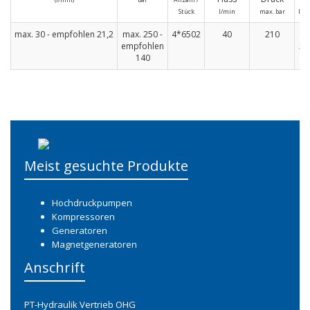
Stück
l/min
max. bar
H (
max. 30 - empfohlen 21,2
max. 250 -
4*6502
40
210
16
empfohlen
23
140
1
Meist gesuchte Produkte
Hochdruckpumpen
Kompressoren
Generatoren
Magnetgeneratoren
Anschrift
PT-Hydraulik Vertrieb OHG