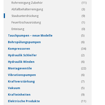
Rohrreinigung Zubehör
(11)
Abfallbehälterreinigung
(3)
Staubunterdrückung
(9)
Feuerlöschausrüstung
(1)
Enteisung
(0)
Tauchpumpen – neue Modelle
(5)
Bohrspülungspumpen
(6)
Kompressoren
(34)
Hydraulik Schleifer
(2)
Hydraulik Winden
(6)
Montageventile
(22)
Vibrationspumpen
(6)
Kraftverstärkung
(7)
Vakuum
(5)
Krafteinheiten
(9)
Elektrische Produkte
(11)