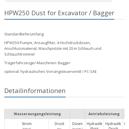
HPW250 Dust for Excavator / Bagger
Standardlieferumfang:
HPW250-Pumpe, Ansaugfilter, 4 Hochdruckdüsen,
Anschlussmaterial, Waschpistole mit 20 m Schlauch und
Schlauchtrommel
Trägerfahrzeuge/-Maschinen: Bagger
optional: hydraulisches Vorrangsteuerventil / PC-SAE
Detailinformationen
Wasserausgangsleistung
Antriebsleistung
Strom
Druck
Düsen
Hydraulik
Hydraulik
Ma
Fluss
Druck
(I/min)
bar
Anzahl /
L x