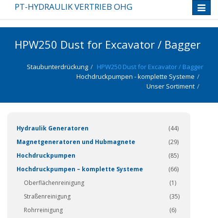
PT-HYDRAULIK VERTRIEB OHG
Toggle
naviga
HPW250 Dust for Excavator / Bagger
Staubunterdrückung
HPW250 Dust for Excavator / Bagger
Hochdruckpumpen - komplette Systeme
Unser Sortiment
(337)
Hydraulik Generatoren
(44)
Magnetgeneratoren und Hubmagnete
(29)
Hochdruckpumpen
(85)
Hochdruckpumpen – komplette Systeme
(66)
Oberflächenreinigung
(1)
Straßenreinigung
(35)
Rohrreinigung
(6)