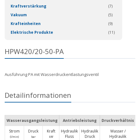
Kraftverstärkung
(7)
Vakuum
(5)
Krafteinheiten
(9)
Elektrische Produkte
(11)
HPW420/20-50-PA
Ausführung PA mit Wasserdruckentlastungsventil
Detailinformationen
Wasserausgangsleistung
Antriebsleistung
Druckverhältnis
Strom
Druck
Kraft
Hydraulik
Hydraulik
Wasser /
M
Fluss
Druck
Hydraulik
(I/min)
bar
kW
L