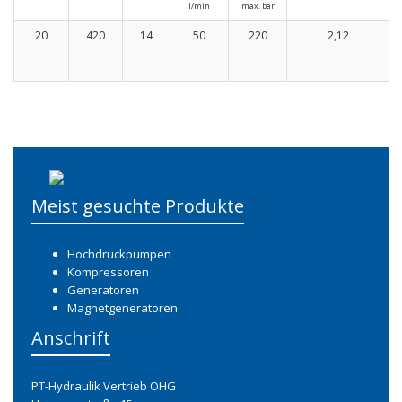
l/min
max. bar
H
20
420
14
50
220
2,12
1
2
Meist gesuchte Produkte
Hochdruckpumpen
Kompressoren
Generatoren
Magnetgeneratoren
Anschrift
PT-Hydraulik Vertrieb OHG