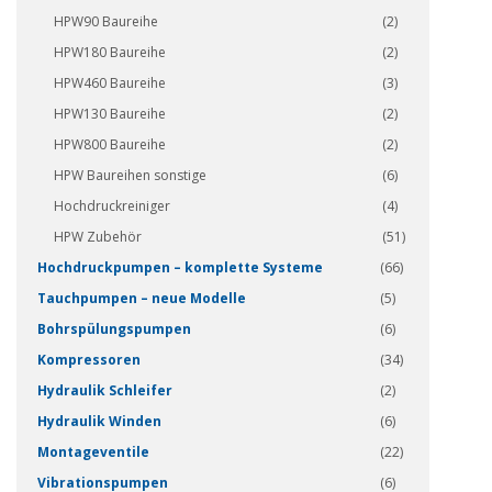
HPW90 Baureihe
(2)
HPW180 Baureihe
(2)
HPW460 Baureihe
(3)
HPW130 Baureihe
(2)
HPW800 Baureihe
(2)
HPW Baureihen sonstige
(6)
Hochdruckreiniger
(4)
HPW Zubehör
(51)
Hochdruckpumpen – komplette Systeme
(66)
Tauchpumpen – neue Modelle
(5)
Bohrspülungspumpen
(6)
Kompressoren
(34)
Hydraulik Schleifer
(2)
Hydraulik Winden
(6)
Montageventile
(22)
Vibrationspumpen
(6)