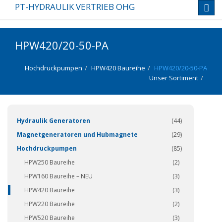
PT-HYDRAULIK VERTRIEB OHG
Toggl
navig
HPW420/20-50-PA
Hochdruckpumpen
HPW420 Baureihe
HPW420/20-50-PA
Unser Sortiment
(337)
Hydraulik Generatoren
(44)
Magnetgeneratoren und Hubmagnete
(29)
Hochdruckpumpen
(85)
HPW250 Baureihe
(2)
HPW160 Baureihe – NEU
(3)
HPW420 Baureihe
(3)
HPW220 Baureihe
(2)
HPW520 Baureihe
(3)