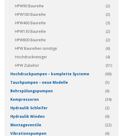
HPW90 Baureihe
(2)
HPW180 Baureihe
(2)
HPW460 Baureihe
(3)
HPW130 Baureihe
(2)
HPW800 Baureihe
(2)
HPW Baureihen sonstige
(6)
Hochdruckreiniger
(4)
HPW Zubehör
(51)
Hochdruckpumpen – komplette Systeme
(66)
Tauchpumpen – neue Modelle
(5)
Bohrspülungspumpen
(6)
Kompressoren
(34)
Hydraulik Schleifer
(2)
Hydraulik Winden
(6)
Montageventile
(22)
Vibrationspumpen
(6)