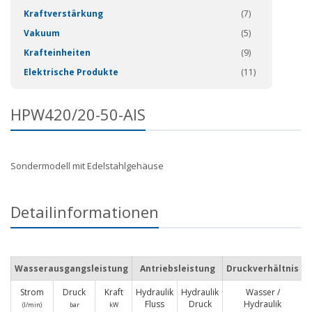
Kraftverstärkung
(7)
Vakuum
(5)
Krafteinheiten
(9)
Elektrische Produkte
(11)
HPW420/20-50-AIS
Sondermodell mit Edelstahlgehäuse
Detailinformationen
Wasserausgangsleistung
Antriebsleistung
Druckverhältnis
Strom
Druck
Kraft
Hydraulik
Hydraulik
Wasser /
M
Fluss
Druck
Hydraulik
(I/min)
bar
kW
L