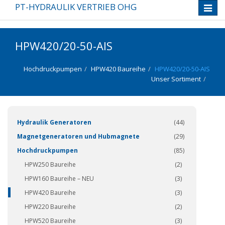
PT-HYDRAULIK VERTRIEB OHG
Toggle
naviga
HPW420/20-50-AIS
Hochdruckpumpen
HPW420 Baureihe
HPW420/20-50-AIS
Unser Sortiment
(337)
Hydraulik Generatoren
(44)
Magnetgeneratoren und Hubmagnete
(29)
Hochdruckpumpen
(85)
HPW250 Baureihe
(2)
HPW160 Baureihe – NEU
(3)
HPW420 Baureihe
(3)
HPW220 Baureihe
(2)
HPW520 Baureihe
(3)