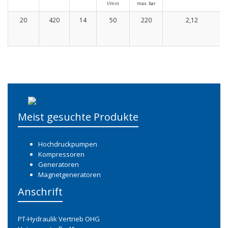
l/min
max. bar
H
20
420
14
50
220
2,12
1
2
Meist gesuchte Produkte
Hochdruckpumpen
Kompressoren
Generatoren
Magnetgeneratoren
Anschrift
PT-Hydraulik Vertrieb OHG