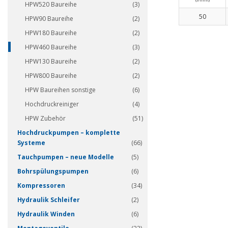
HPW520 Baureihe
(3)
50
HPW90 Baureihe
(2)
HPW180 Baureihe
(2)
HPW460 Baureihe
(3)
HPW130 Baureihe
(2)
HPW800 Baureihe
(2)
HPW Baureihen sonstige
(6)
Hochdruckreiniger
(4)
HPW Zubehör
(51)
Hochdruckpumpen – komplette
Systeme
(66)
Tauchpumpen – neue Modelle
(5)
Bohrspülungspumpen
(6)
Kompressoren
(34)
Hydraulik Schleifer
(2)
Hydraulik Winden
(6)