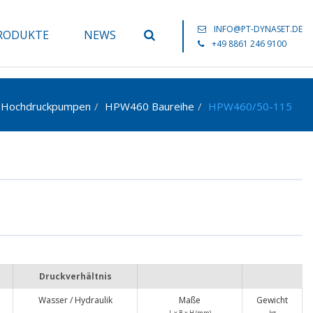
INFO@PT-DYNASET.DE
RODUKTE
NEWS
+49 8861 246 9100
Hochdruckpumpen
HPW460 Baureihe
HPW460/50-115
Druckverhältnis
Wasser / Hydraulik
Maße
Gewicht
L x B x H (mm)
kg