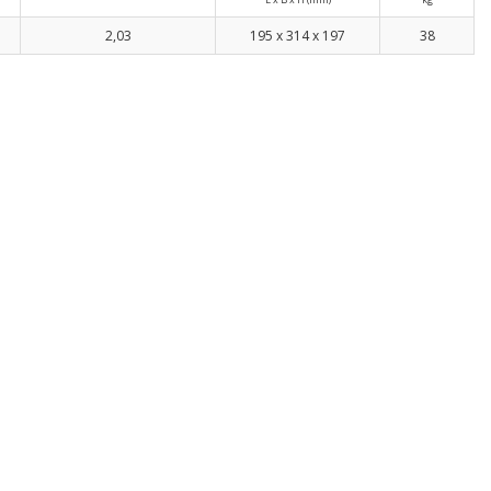
2,03
195 x 314 x 197
38