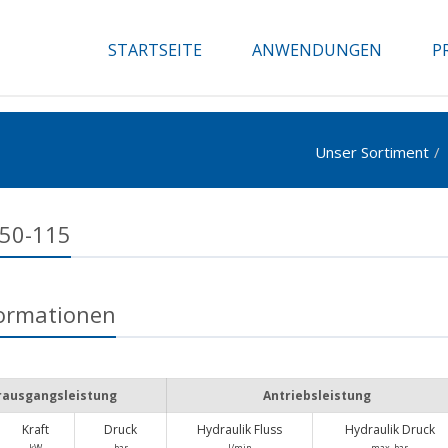
STARTSEITE
ANWENDUNGEN
P
Unser Sortiment
50-115
formationen
ausgangsleistung
Antriebsleistung
Kraft
Druck
Hydraulik Fluss
Hydraulik Druck
kW
bar
l/min
max. bar