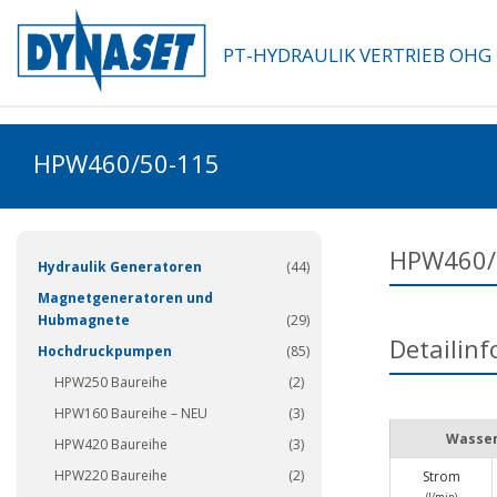
PT-HYDRAULIK VERTRIEB OHG
HPW460/50-115
(337)
HPW460/
Hydraulik Generatoren
(44)
Magnetgeneratoren und
Hubmagnete
(29)
Detailin
Hochdruckpumpen
(85)
HPW250 Baureihe
(2)
HPW160 Baureihe – NEU
(3)
Wasser
HPW420 Baureihe
(3)
HPW220 Baureihe
(2)
Strom
(I/min)