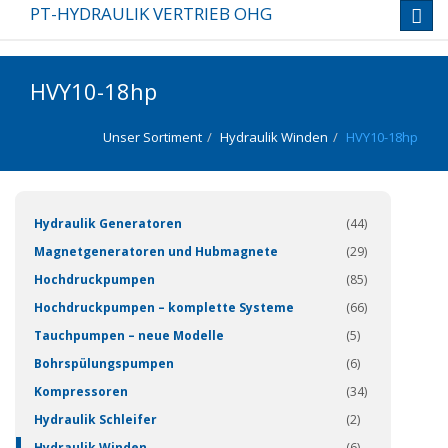
PT-HYDRAULIK VERTRIEB OHG
Toggl
navig
HVY10-18hp
Unser Sortiment
Hydraulik Winden
HVY10-18hp
(337)
Hydraulik Generatoren
(44)
Magnetgeneratoren und Hubmagnete
(29)
Hochdruckpumpen
(85)
Hochdruckpumpen – komplette Systeme
(66)
Tauchpumpen – neue Modelle
(5)
Bohrspülungspumpen
(6)
Kompressoren
(34)
Hydraulik Schleifer
(2)
Hydraulik Winden
(6)