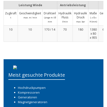
Leistung Winde
Antriebsleistung
Zugkraft
Geschwindigkeit
Drahtseil
Hydraulik
Hydraulik
Maße
Gewi
Fluss
Druck
t
max. m / min
Länge m / Ø
L x B x
kg
mm
l/min
max. bar
H (mm)
10
10
170 / 14
70
180
1380
67
x 80
x 955
Meist gesuchte Produkte
Hochdruckpumpen
Kompressoren
Generatoren
Magnetgeneratoren