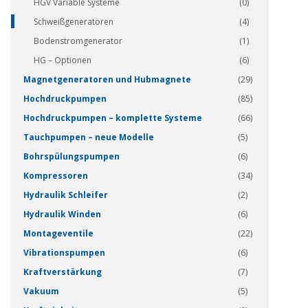
HGV Variable Systeme
(0)
Schweißgeneratoren
(4)
Bodenstromgenerator
(1)
HG – Optionen
(6)
Magnetgeneratoren und Hubmagnete
(29)
Hochdruckpumpen
(85)
Hochdruckpumpen – komplette Systeme
(66)
Tauchpumpen – neue Modelle
(5)
Bohrspülungspumpen
(6)
Kompressoren
(34)
Hydraulik Schleifer
(2)
Hydraulik Winden
(6)
Montageventile
(22)
Vibrationspumpen
(6)
Kraftverstärkung
(7)
Vakuum
(5)