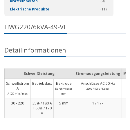
Krafteinheiten
(9)
Elektrische Produkte
(11)
HWG220/6kVA-49-VF
Detailinformationen
Schweißleistung
Stromausgangsleistung
Mag
Schweißstrom
Betriebslast
Elektrode
Anschlüsse AC 50 Hz
S
A
Durchmesser
230V / 400V / Kabel
A (DC) min / max
mm
30 - 220
35% / 180 A
5 mm
1 / 1 / -
II 60% / 170
A