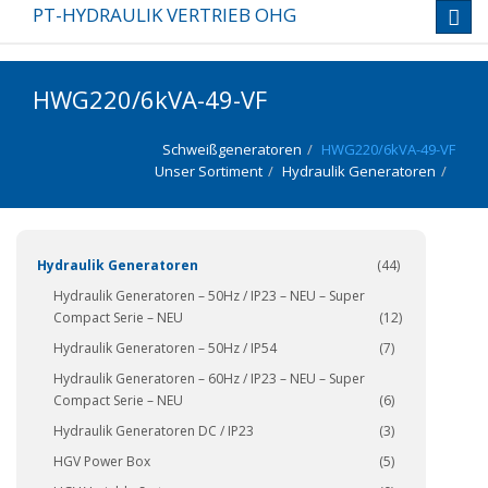
PT-HYDRAULIK VERTRIEB OHG
Toggl
navig
HWG220/6kVA-49-VF
Schweißgeneratoren
HWG220/6kVA-49-VF
Unser Sortiment
Hydraulik Generatoren
(337)
Hydraulik Generatoren
(44)
Hydraulik Generatoren – 50Hz / IP23 – NEU – Super
Compact Serie – NEU
(12)
Hydraulik Generatoren – 50Hz / IP54
(7)
Hydraulik Generatoren – 60Hz / IP23 – NEU – Super
Compact Serie – NEU
(6)
Hydraulik Generatoren DC / IP23
(3)
HGV Power Box
(5)