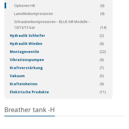
Optionen HK
(6)
Lamellenkompressoren
(9)
Schraubenkompressoren – BLUE AIR Modelle –
10/13/15 bar
(14)
Hydraulik Schleifer
(2)
Hydraulik Winden
(6)
Montageventile
(22)
Vibrationspumpen
(6)
Kraftverstärkung
(7)
Vakuum
(5)
Krafteinheiten
(9)
Elektrische Produkte
(11)
Breather tank -H