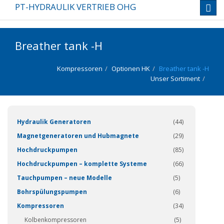
PT-HYDRAULIK VERTRIEB OHG
Toggl
navig
Breather tank -H
Kompressoren
Optionen HK
Breather tank -H
Unser Sortiment
(337)
Hydraulik Generatoren
(44)
Magnetgeneratoren und Hubmagnete
(29)
Hochdruckpumpen
(85)
Hochdruckpumpen – komplette Systeme
(66)
Tauchpumpen – neue Modelle
(5)
Bohrspülungspumpen
(6)
Kompressoren
(34)
Kolbenkompressoren
(5)