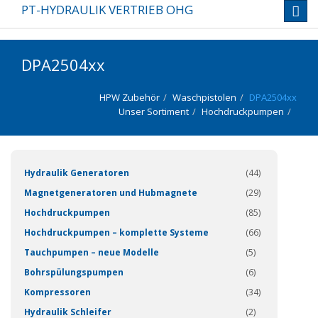
PT-HYDRAULIK VERTRIEB OHG
Toggl
navig
DPA2504xx
HPW Zubehör
Waschpistolen
DPA2504xx
Unser Sortiment
Hochdruckpumpen
(337)
Hydraulik Generatoren
(44)
Magnetgeneratoren und Hubmagnete
(29)
Hochdruckpumpen
(85)
Hochdruckpumpen – komplette Systeme
(66)
Tauchpumpen – neue Modelle
(5)
Bohrspülungspumpen
(6)
Kompressoren
(34)
Hydraulik Schleifer
(2)