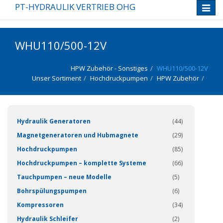
PT-HYDRAULIK VERTRIEB OHG
Toggle
naviga
WHU110/500-12V
HPW Zubehör - Sonstiges
WHU110/500-12V
Unser Sortiment
Hochdruckpumpen
HPW Zubehör
(337)
Hydraulik Generatoren
(44)
Magnetgeneratoren und Hubmagnete
(29)
Hochdruckpumpen
(85)
Hochdruckpumpen – komplette Systeme
(66)
Tauchpumpen – neue Modelle
(5)
Bohrspülungspumpen
(6)
Kompressoren
(34)
Hydraulik Schleifer
(2)